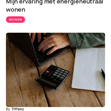
Mijn ervaring met energieneutraal
wonen
WONEN
By
Tiffany