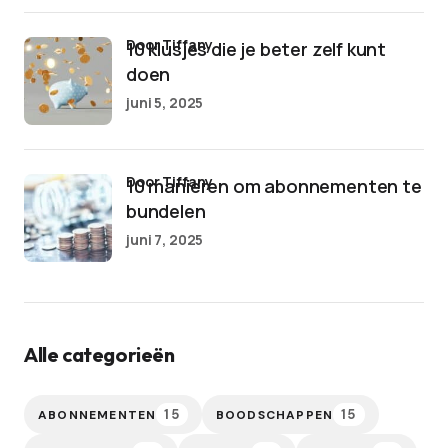
door Tiffany
10 klusjes die je beter zelf kunt
doen
juni 5, 2025
door Tiffany
10 manieren om abonnementen te
bundelen
juni 7, 2025
Alle categorieën
15
15
ABONNEMENTEN
BOODSCHAPPEN