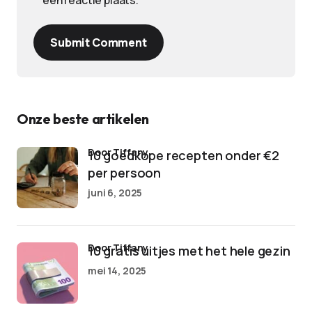
een reactie plaats.
Submit Comment
Onze beste artikelen
door Tiffany
10 goedkope recepten onder €2
per persoon
juni 6, 2025
door Tiffany
10 gratis uitjes met het hele gezin
mei 14, 2025