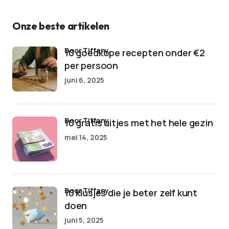
Onze beste artikelen
door Tiffany
10 goedkope recepten onder €2
per persoon
juni 6, 2025
door Tiffany
10 gratis uitjes met het hele gezin
mei 14, 2025
door Tiffany
10 klusjes die je beter zelf kunt
doen
juni 5, 2025