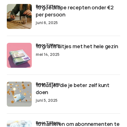
door Tiffany
10 goedkope recepten onder €2
per persoon
juni 6, 2025
door Tiffany
10 gratis uitjes met het hele gezin
mei 14, 2025
door Tiffany
10 klusjes die je beter zelf kunt
doen
juni 5, 2025
door Tiffany
10 manieren om abonnementen te