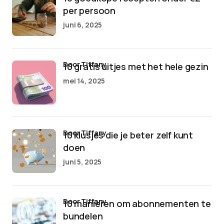
per persoon
juni 6, 2025
door Tiffany
10 gratis uitjes met het hele gezin
mei 14, 2025
door Tiffany
10 klusjes die je beter zelf kunt
doen
juni 5, 2025
door Tiffany
10 manieren om abonnementen te
bundelen