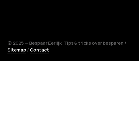
©️ 2025 — Bespaar Eerlijk. Tips & tricks over besparen /
Sitemap
/
Contact