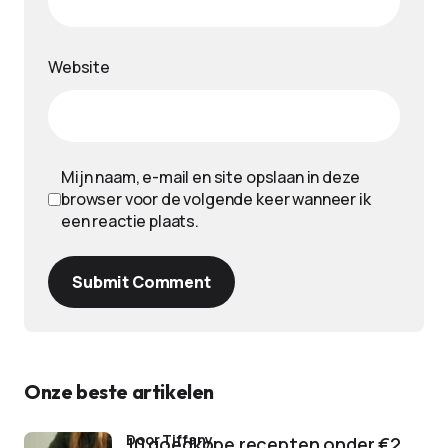
Website
Mijn naam, e-mail en site opslaan in deze
browser voor de volgende keer wanneer ik
een reactie plaats.
Submit Comment
Onze beste artikelen
door Tiffany
10 goedkope recepten onder €2