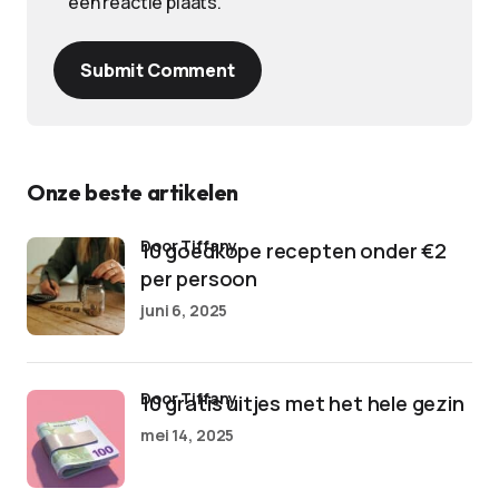
een reactie plaats.
Submit Comment
Onze beste artikelen
door Tiffany
10 goedkope recepten onder €2
per persoon
juni 6, 2025
door Tiffany
10 gratis uitjes met het hele gezin
mei 14, 2025