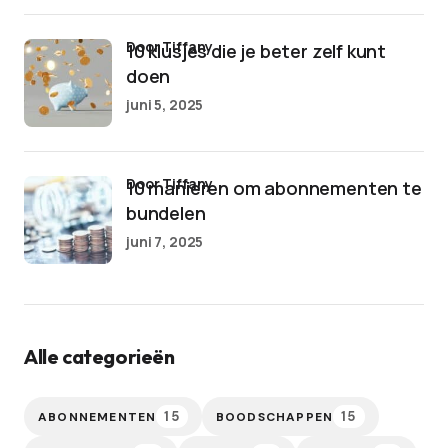
door Tiffany
10 klusjes die je beter zelf kunt
doen
juni 5, 2025
door Tiffany
10 manieren om abonnementen te
bundelen
juni 7, 2025
Alle categorieën
15
15
ABONNEMENTEN
BOODSCHAPPEN