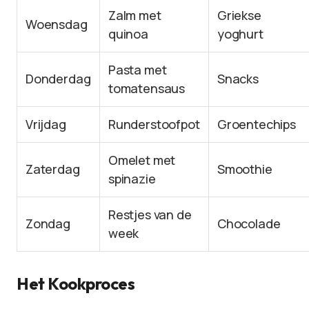
Zalm met
Griekse
Woensdag
quinoa
yoghurt
Pasta met
Donderdag
Snacks
tomatensaus
Vrijdag
Runderstoofpot
Groentechips
Omelet met
Zaterdag
Smoothie
spinazie
Restjes van de
Zondag
Chocolade
week
Het Kookproces