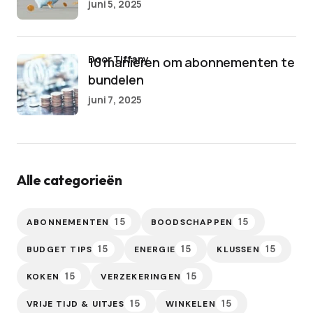
juni 5, 2025
door Tiffany
10 manieren om abonnementen te
bundelen
juni 7, 2025
Alle categorieën
15
15
ABONNEMENTEN
BOODSCHAPPEN
15
15
15
BUDGET TIPS
ENERGIE
KLUSSEN
15
15
KOKEN
VERZEKERINGEN
15
15
VRIJE TIJD & UITJES
WINKELEN