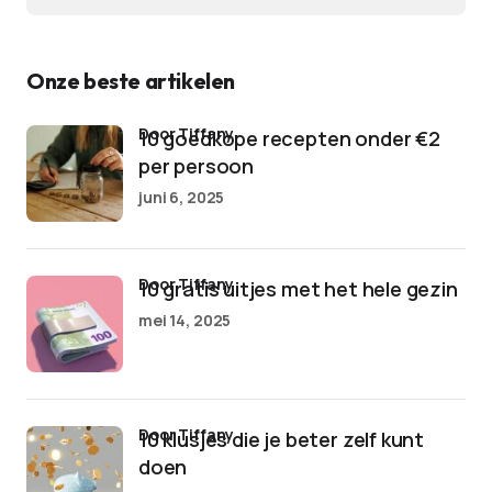
Onze beste artikelen
door Tiffany
10 goedkope recepten onder €2
per persoon
juni 6, 2025
door Tiffany
10 gratis uitjes met het hele gezin
mei 14, 2025
door Tiffany
10 klusjes die je beter zelf kunt
doen