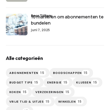
door Tiffany
10 manieren om abonnementen te
bundelen
juni 7, 2025
Alle categorieën
15
15
ABONNEMENTEN
BOODSCHAPPEN
15
15
15
BUDGET TIPS
ENERGIE
KLUSSEN
15
15
KOKEN
VERZEKERINGEN
15
15
VRIJE TIJD & UITJES
WINKELEN