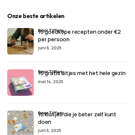
Onze beste artikelen
door Tiffany
10 goedkope recepten onder €2
per persoon
juni 6, 2025
door Tiffany
10 gratis uitjes met het hele gezin
mei 14, 2025
door Tiffany
10 klusjes die je beter zelf kunt
doen
juni 5, 2025