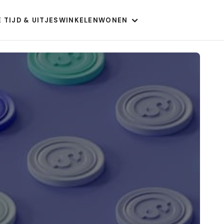
E TIJD & UITJES
WINKELEN
WONEN