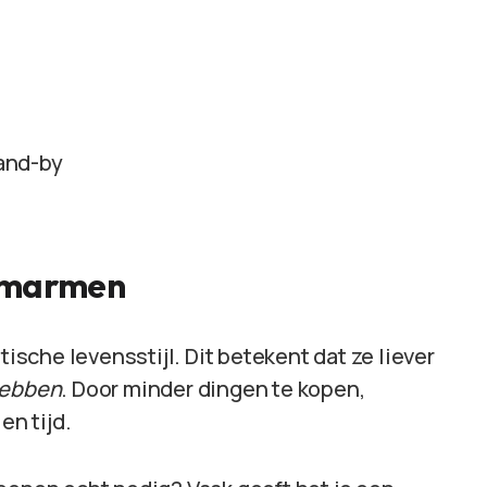
tand-by
omarmen
che levensstijl. Dit betekent dat ze liever
hebben
. Door minder dingen te kopen,
en tijd.